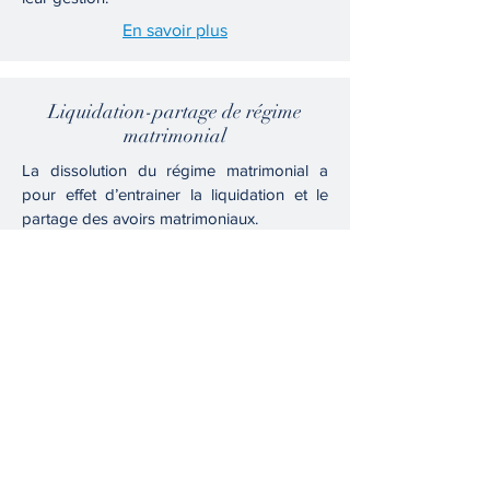
En savoir plus
Liquidation-partage de régime
matrimonial
La dissolution du régime matrimonial a
pour effet d’entrainer la liquidation et le
partage des avoirs matrimoniaux.
En Savoir plus
Ouverture de crédit
La demande de crédit introduite par écrit
présente l'avantage de permettre un
recours auprès de l'Ombudsman, instance
de recours extrajudiciaire en cas de
différends avec votre banque.