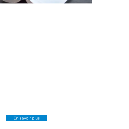
Présentation
La plume juridique est une société de
consultance en droit et en notariat,
constituée principalement pour offrir des
services juridiques et rendre accessible le
droit à tous.
Diplômé en droit et en droit notarial,
aguerri par une expérience
professionnelle de plus de quinze ans
dans le monde du droit, je vous offre ma
plume et mon savoir pour solutionner
efficacement et juridiquement vos
problèmes privés et professionnels.
En savoir plus